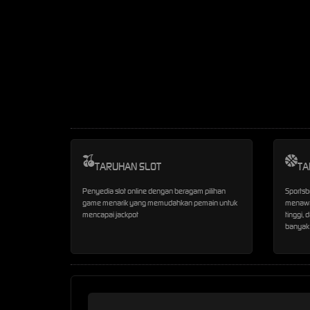
TARUHAN SLOT
TA
Penyedia slot online dengan beragam pilihan
Sportsb
game menarik yang memudahkan pemain untuk
menawar
mencapai jackpot
tinggi,
banyak 