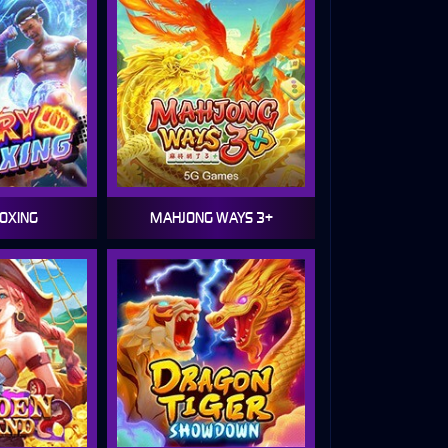
Starlight Princess
BOXING
MAHJONG WAYS 3+