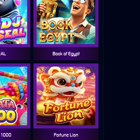
EAL
Book of Egypt
 1000
Fortune Lion