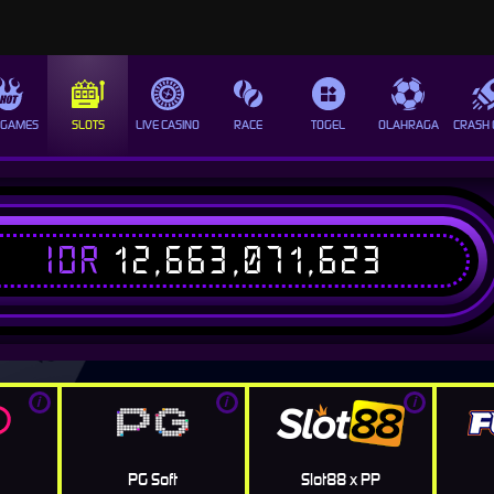
 GAMES
SLOTS
LIVE CASINO
RACE
TOGEL
OLAHRAGA
CRASH
IDR
12,663,071,623
i
i
i
a
PG Soft
Slot88 x PP