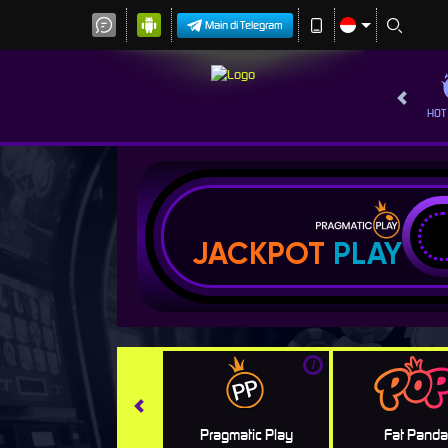
Main di Telegram
HOT
JACKPOT
PLAY
i
Pragmatic Play
Fat Pand