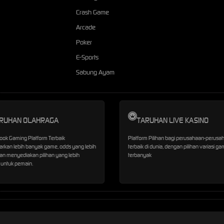
Crash Game
Arcade
Poker
E-Sports
Sabung Ayam
RUHAN OLAHRAGA
TARUHAN LIVE KASINO
ook Gaming Platform Terbaik
Platform Pilihan bagi perusahaan-perusa
kan lebih banyak game, odds yang lebih
terbaik di dunia, dengan pilihan variasi g
 dan menyediakan pilihan yang lebih
terbanyak
untuk pemain.