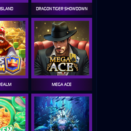
ISLAND
DRAGON TIGER SHOWDOWN
 REALM
MEGA ACE