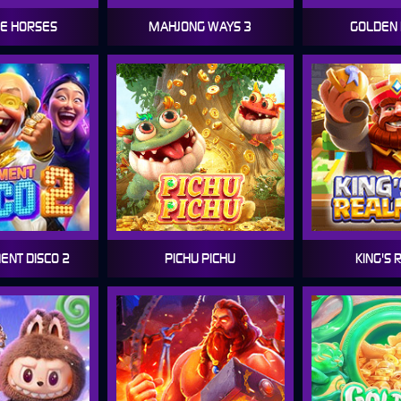
E HORSES
MAHJONG WAYS 3
GOLDEN 
NT DISCO 2
PICHU PICHU
KING'S