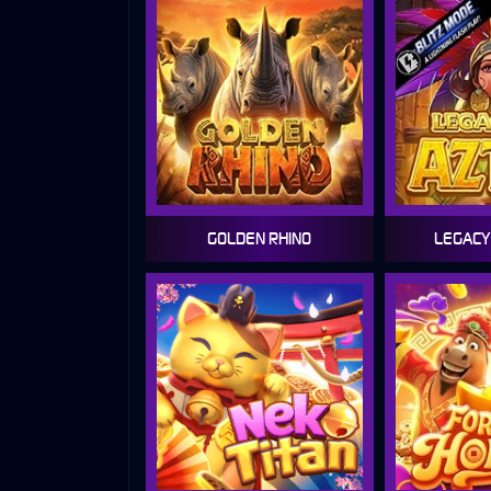
GOLDEN RHINO
LEGACY