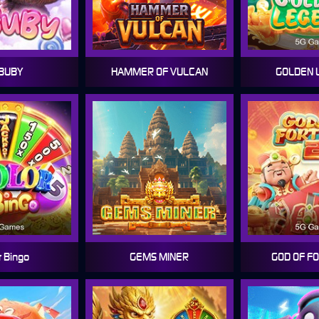
BUBY
HAMMER OF VULCAN
GOLDEN 
r Bingo
GEMS MINER
GOD OF F