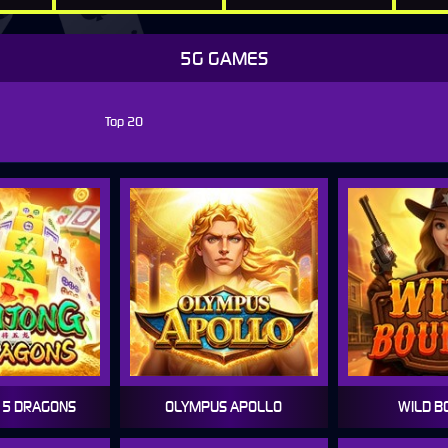
5G GAMES
Top 20
 5 DRAGONS
OLYMPUS APOLLO
WILD B