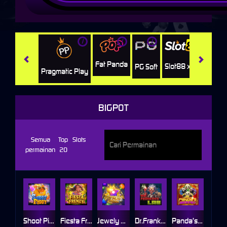
i
i
i
i
i
Facha
Fat Panda
Slot88 x PP
PG Soft
Pragmatic Play
BIGPOT
Semua
Top
Slots
permainan
20
Shoot Piggy
Fiesta Frenzy
Jewely Spin
Dr.Franken’s Lab
Panda’s Jackpot