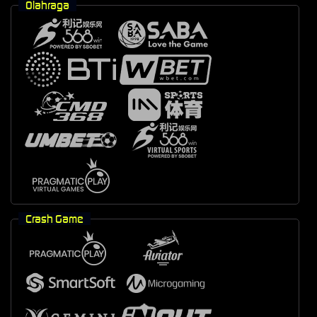
Olahraga
Crash Game