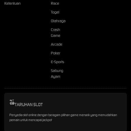
Ketentuan
Race
Togel
Olahraga
Crash
Game
Arcade
Poker
E-Sports
Sabung
Ayam
TARUHAN SLOT
Penyedia slot online dengan beragam pilihan game menarik yang memudahkan
pemain untuk mencapai jackpot