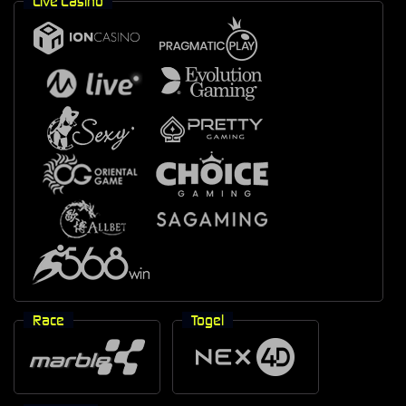
Live Casino
Race
Togel