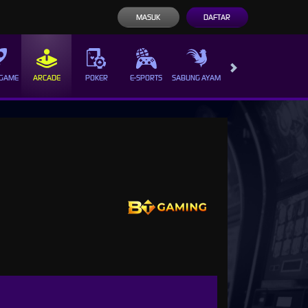
MASUK
DAFTAR
 GAME
ARCADE
POKER
E-SPORTS
SABUNG AYAM
PROMOSI