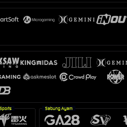
Sports
Sabung Ayam