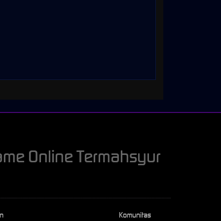
ame Online Termahsyur
n
Komunitas