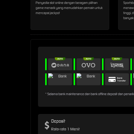
Penyedia slot online dengan beragam pilihan
Sportsb
game menarik yang memudahkan pemain untuk
menawar
mencapai jackpot
tinggi,
banyak 
* Selama bank maintenance dan bank offline deposit dan penarik
Deposit
Rata-rata 1 Menit