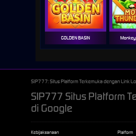
GOLDEN BASIN
Monkey 
SIP777: Situs Platform Terkemuka dengan Link L
SIP777 Situs Platform 
di Google
Kebijaksanaan
Platform