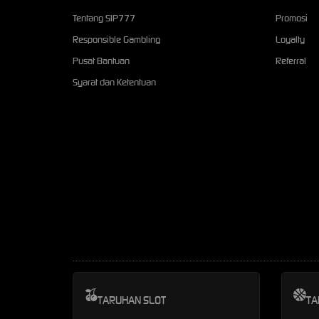
Tentang SIP777
Promosi
Responsible Gambling
Loyalty
Pusat Bantuan
Referral
Syarat dan Ketentuan
TARUHAN SLOT
TA