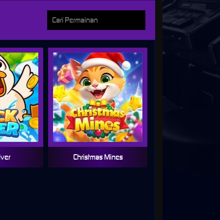
iver
Christmas Mines