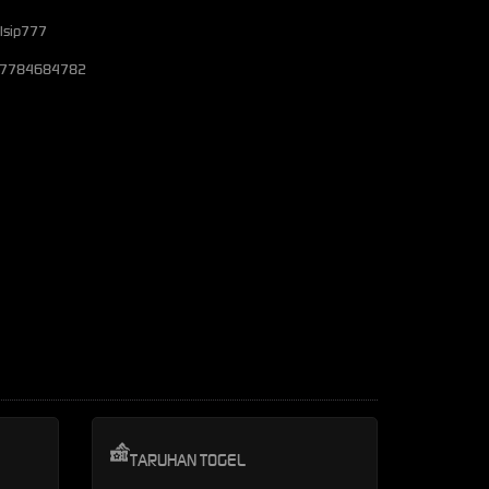
ialsip777
7784684782
TARUHAN TOGEL