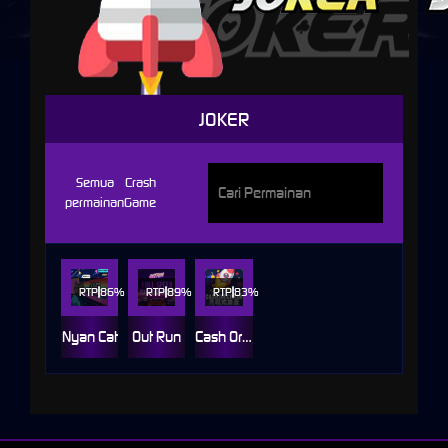
JOKER
Semua
Crash
permainan
Game
RTP
86%
RTP
89%
RTP
83%
Nyan Cat
Out Run
Cash Or Crash