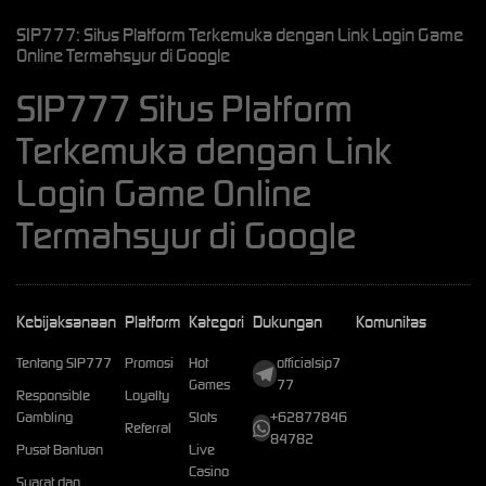
SIP777: Situs Platform Terkemuka dengan Link Login Game
Online Termahsyur di Google
SIP777 Situs Platform
Terkemuka dengan Link
Login Game Online
Termahsyur di Google
Kebijaksanaan
Platform
Kategori
Dukungan
Komunitas
Tentang SIP777
Promosi
Hot
officialsip7
Games
77
Responsible
Loyalty
Gambling
Slots
+62877846
Referral
84782
Pusat Bantuan
Live
Casino
Syarat dan