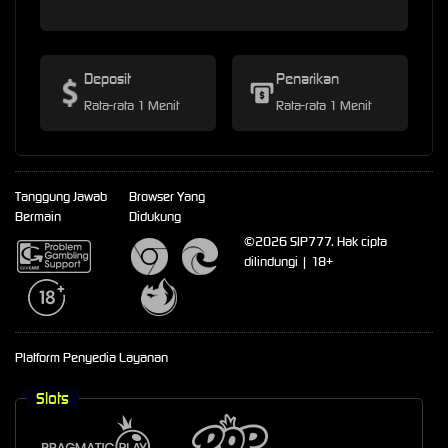
Deposit
Penarikan
Rata-rata 1 Menit
Rata-rata 1 Menit
Tanggung Jawab
Browser Yang
Bermain
Didukung
©2026 SIP777. Hak cipta
dilindungi | 18+
Platform Penyedia Layanan
Slots