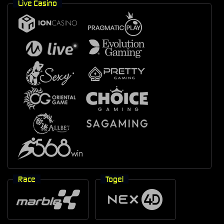
Live Casino
Race
Togel