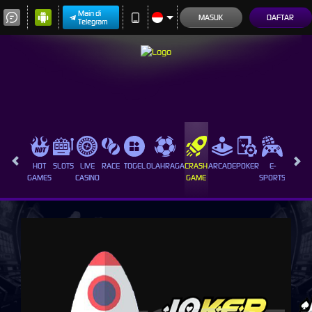
Main di
MASUK
DAFTAR
Telegram
HOT
SLOTS
LIVE
RACE
TOGEL
OLAHRAGA
CRASH
ARCADE
POKER
E-
SABUN
GAMES
CASINO
GAME
SPORTS
AYAM