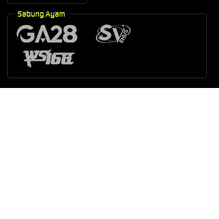
Sabung Ayam