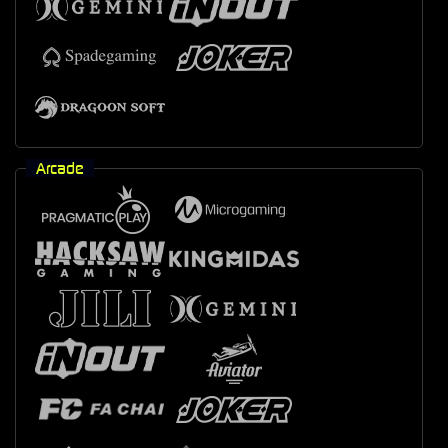
Arcade